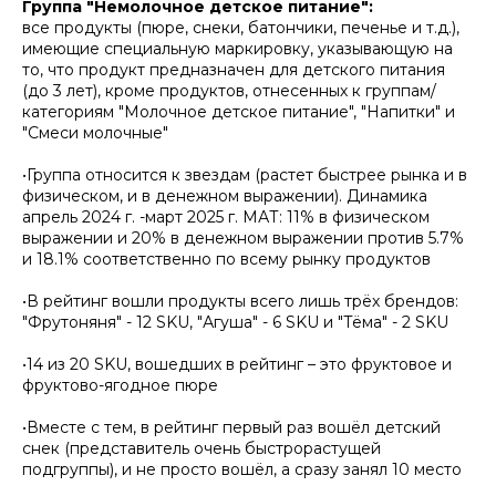
Группа "Немолочное детское питание":
все продукты (пюре, снеки, батончики, печенье и т.д.),
имеющие специальную маркировку, указывающую на
то, что продукт предназначен для детского питания
(до 3 лет), кроме продуктов, отнесенных к группам/
категориям "Молочное детское питание", "Напитки" и
"Смеси молочные"
•Группа относится к звездам (растет быстрее рынка и в
физическом, и в денежном выражении). Динамика
апрель 2024 г. -март 2025 г. МАТ: 11% в физическом
выражении и 20% в денежном выражении против 5.7%
и 18.1% соответственно по всему рынку продуктов
•В рейтинг вошли продукты всего лишь трёх брендов:
"Фрутоняня" - 12 SKU, "Агуша" - 6 SKU и "Тёма" - 2 SKU
•14 из 20 SKU, вошедших в рейтинг – это фруктовое и
фруктово-ягодное пюре
•Вместе с тем, в рейтинг первый раз вошёл детский
снек (представитель очень быстрорастущей
подгруппы), и не просто вошёл, а сразу занял 10 место