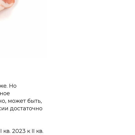
же. Но
ьное
но, может быть,
ссии достаточно
. 2023 к II кв.