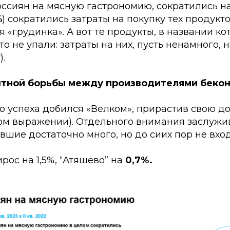
оссиян на мясную гастрономию, сократились н
%
) сократились затраты на покупку тех продукто
я «грудинка». А вот те продукты, в названии ко
то не упали: затраты на них, пусть ненамного, 
).
нтной борьбы между производителями беко
о успеха добился «Велком», прирастив свою д
ом выражении). Отдельного внимания заслужи
ившие достаточно много, но до сиих пор не вхо
рос на 1,5%, “Атяшево” на
0,7%.