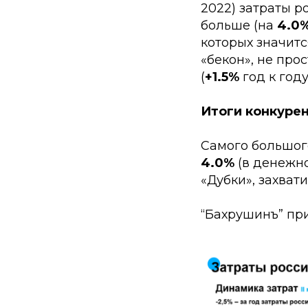
2022) затраты р
больше (на
4.0
которых значитс
«бекон», не прос
(
+1.5%
год к году
Итоги конкуре
Самого большог
4.0%
(в денежн
«Дубки», захват
“Бахрушинъ” при