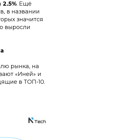
а
2.5%
. Ещё
в, в названии
торых значится
но выросли
на
олю рынка, на
вают «Иней» и
дящие в ТОП-10.