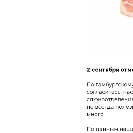
2 сентября от
По гамбургскому 
согласитесь, на
слюноотделение 
не всегда полез
много.
По данным нашей 