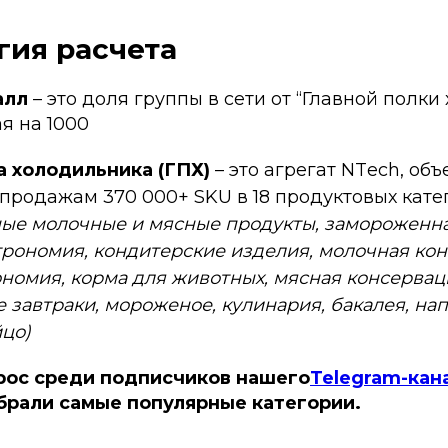
гия расчета
алл
– это доля группы в сети от “Главной полк
я на 1000
а холодильника (ГПХ)
– это агрегат NTеch, о
 продажам 370 000+ SKU в 18 продуктовых кате
ные молочные и мясные продукты, замороженна
трономия, кондитерские изделия, молочная кон
номия, корма для животных, мясная консервац
е завтраки, мороженое, кулинария, бакалея, нап
йцо)
рос среди подписчиков нашего
Telegram-кан
брали самые популярные категории.