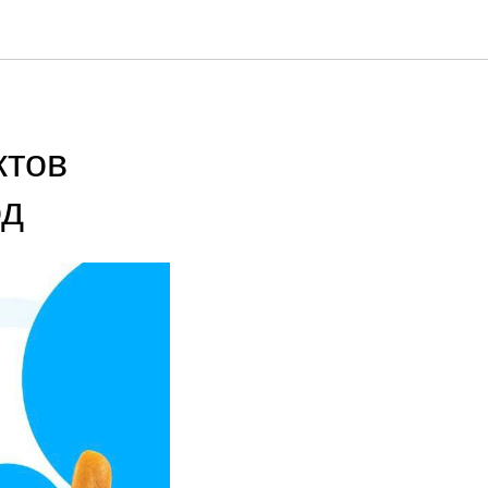
ктов
од