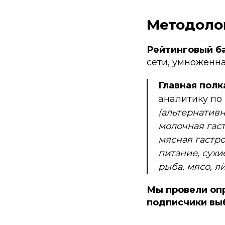
Методоло
Рейтинговый б
сети, умноженна
Главная полк
аналитику по
(альтернатив
молочная гас
мясная гастро
питание, сухи
рыба, мясо, я
Мы провели оп
подписчики вы