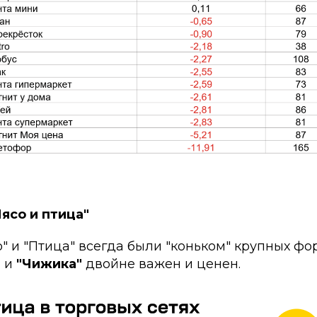
Мясо и птица"
" и "Птица" всегда были "коньком" крупных фо
"
и
"Чижика"
двойне важен и ценен.