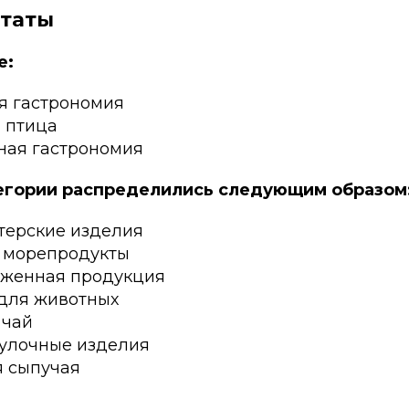
ьтаты
е:
я гастрономия
и птица
ная гастрономия
егории распределились следующим образом
терские изделия
и морепродукты
роженная продукция
 для животных
 чай
булочные изделия
я сыпучая