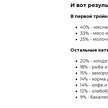
И вот резул
В первой тройк
40% - мясна
33% - мясо 
25% - молоч
Остальные кат
20% - конди
18% - рыба 
15% - замо
14% - корма
14% - кофе и
12% - хлебо
9% - бакале