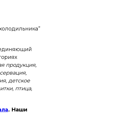
и холодильника”
бъединяющий
гориях
я продукция,
сервация,
ия, детское
итки, птица,
ала
. Наши