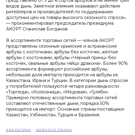
представлено от 3 до 6 сортов арбузов и не менее трех
видов дынь. Заметное влияние оказывают действия
ритейлеров и производителей по поддержанию
доступных цен на товары высокого сезонного спроса»,
— прокомментировал председатель президиума
АКОРТ Станислав Богданов.
В ассортименте торговых сетей — членов АКОРТ
представлены сезонные крымские и астраханские
арбузы с косточками, арбузы без косточек, жёлтые
арбузы с косточками, арбузы «Чёрный принц» без
косточек, овальные арбузы «яйцо дракона». Более 90%
ассортимента формируют российские арбузы,
небольшая доля импорта приходится на арбузы из
Казахстана, Ирана и Турции. В категории дынь спросом
у потребителей пользуются четыре разновидности:
«Торпеда», «Колхозница», «Медовая», «Гуляби».
Примерно половину ассортимента торговых сетей
составляют отечественные дыни, порядка 50%
приходится на импорт. Основные страны-поставщики:
Казахстан, Узбекистан, Турция и Бразилия.
АНАЛИТИКА
НОВОСТИ РЫНКА