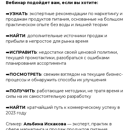
Вебинар подойдет вам, если вы хотите:
➡️
УЗНАТЬ
: экспертные рекомендации по маркетингу и
продажам продуктов питания, основанные на большом
практическом опыте без воды и лишней теории
➡️
НАЙТИ
: дополнительные источники продаж и
прибыли в непростое для рынка время
➡️
ИСПРАВИТЬ
: недостатки своей ценовой политики,
текущей промотактики, разобраться с ошибками
планирования ассортимента
➡️
ПОСМОТРЕТЬ
: свежим взглядом на текущие бизнес-
процессы и обнаружить способы их улучшения
➡️
ПОЛУЧИТЬ
: работающие методики, не тратя время и
силы на их самостоятельную разработку
➡️
НАЙТИ
: кратчайший путь к коммерческому успеху в
2023 году
Спикер:
Альбина Искакова
― эксперт, практик в
сфере маркетинга и продаж продуктов питания,