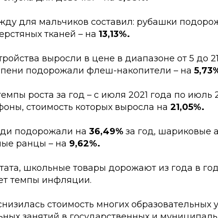
ежду для мальчиков составил: рубашки подоро
ерстяных тканей – на
13,13%.
ройства выросли в цене в диапазоне от 5 до 21
пени подорожали флеш-накопители – на
5,73
мпы роста за год – с июля 2021 года по июль 
фоны, стоимость которых выросла на
21,05%.
ади подорожали на
36,49%
за год, шариковые а
ные ранцы – на
9,62%.
ата, школьные товары дорожают из года в год,
ет темпы инфляции.
изилась стоимость многих образовательных ус
ьных занятий в государственных и муниципал