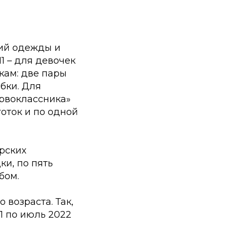
ний одежды и
1 – для девочек
кам: две пары
юбки. Для
ервоклассника»
готок и по одной
рских
ки, по пять
бом.
возраста. Так,
1 по июль 2022