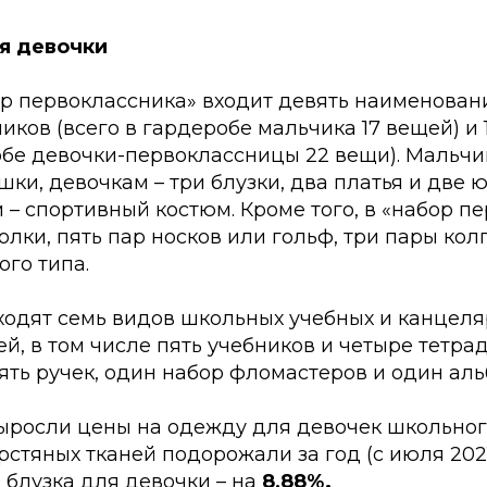
ля девочки
ор первоклассника» входит девять наименова
иков (всего в гардеробе мальчика 17 вещей) и 1
обе девочки-первоклассницы 22 вещи). Мальчи
шки, девочкам – три блузки, два платья и две 
 – спортивный костюм. Кроме того, в «набор п
олки, пять пар носков или гольф, три пары кол
ого типа.
ходят семь видов школьных учебных и канцеля
, в том числе пять учебников и четыре тетрад
ть ручек, один набор фломастеров и один аль
росли цены на одежду для девочек школьного 
стяных тканей подорожали за год (с июля 202
а блузка для девочки – на
8,88%.