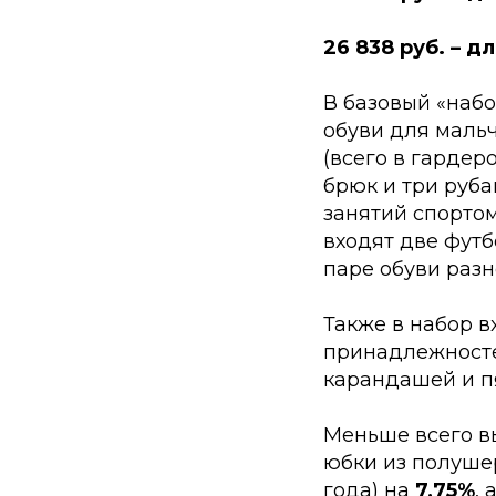
26 838 руб. – д
В базовый «наб
обуви для мальч
(всего в гардер
брюк и три руба
занятий спортом
входят две футб
паре обуви разн
Также в набор в
принадлежностей
карандашей и пя
Меньше всего вы
юбки из полушер
года) на
7,75%
, 