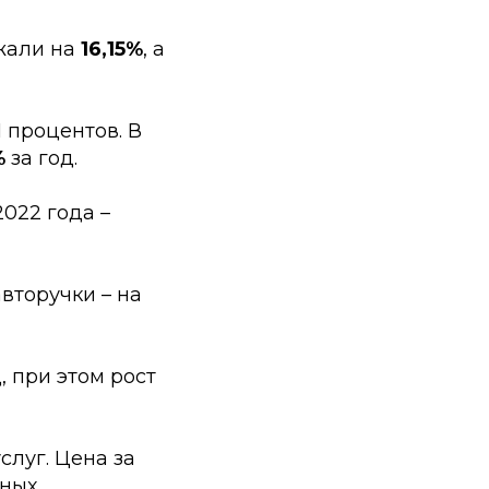
жали на
16,15%
, а
 процентов. В
%
за год.
2022 года –
вторучки – на
 при этом рост
луг. Цена за
ьных