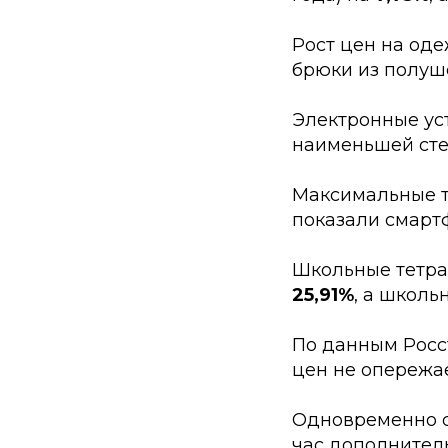
Рост цен на од
брюки из полуш
Электронные уст
наименьшей сте
Максимальные те
показали смарт
Школьные тетр
25,91%
, а школь
По данным Росст
цен не опережа
Одновременно сн
час дополнител