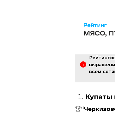
Рейтингов
выражении
всем сетя
Купаты 
🏆
“Черкизов