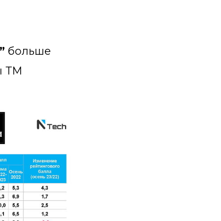
”
больше
ы ТМ