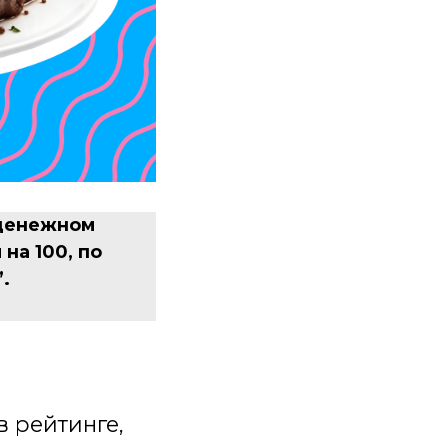
 денежном
на 100, по
.
в рейтинге,