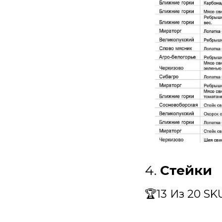
4.
Стейки
🏆13 Из 20 SK