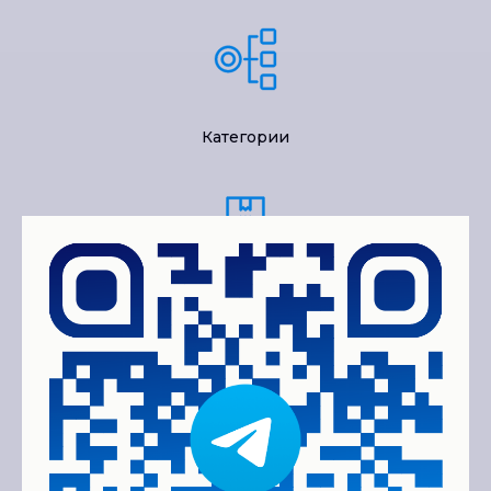
Категории
Количеству
Рублям, обороту