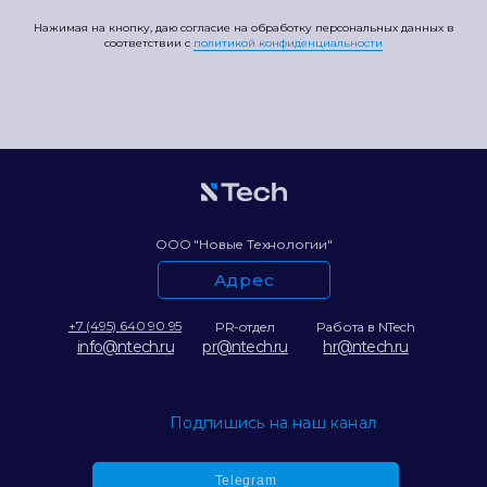
Нажимая на кнопку, даю согласие на обработку персональных данных в
соответствии c
политикой конфиденциальности
ООО "Новые Технологии"
Адрес
+7 (495) 640 90 95
PR-отдел
Работа в NTech
info@ntech.ru
pr@ntech.ru
hr@ntech.ru
Подпишись на наш канал
Telegram